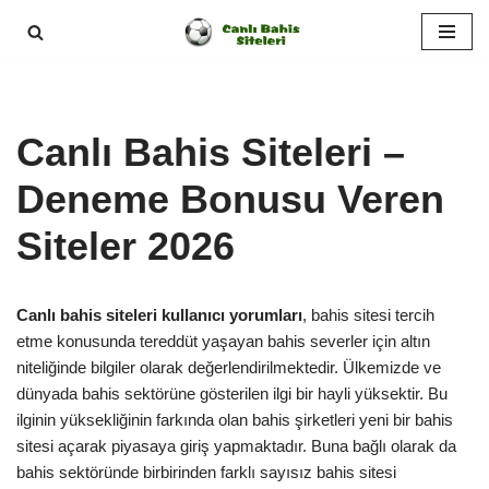
İçeriğe
geç
Canlı Bahis Siteleri –
Deneme Bonusu Veren
Siteler 2026
Canlı bahis siteleri kullanıcı yorumları
, bahis sitesi tercih
etme konusunda tereddüt yaşayan bahis severler için altın
niteliğinde bilgiler olarak değerlendirilmektedir. Ülkemizde ve
dünyada bahis sektörüne gösterilen ilgi bir hayli yüksektir. Bu
ilginin yüksekliğinin farkında olan bahis şirketleri yeni bir bahis
sitesi açarak piyasaya giriş yapmaktadır. Buna bağlı olarak da
bahis sektöründe birbirinden farklı sayısız bahis sitesi