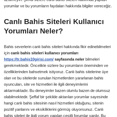
yorumlar ve bu yorumların faydaları hakkında bilgiler vereceğiz.
Canlı Bahis Siteleri Kullanıcı
Yorumları Neler?
Bahis severlerin canlı bahis siteleri hakkında fikir edinebilmeleri
için
canlı bahis siteleri kullanıcı yorumları
https://tr.bahis10girisi.com/
sayfasında neler
bilmeleri
gerekmektedir. Öncelikle sizlere bu yorumların öneminden ve
özelliklerinden bahsetmek istiyoruz. Canlı bahis sitelerine üye
olan ve bu sitelerde sunulan hizmetlerden yararlanan bahis
oyuncuları, site ve hizmetleri ile ilgili deneyimlerini
aktarmaktadır. Bu deneyimler bazen olumlu bazen de olumsuz
olabilmektedir. Şeffaf bir şekilde aktarılan yorumlar sayesinde
hangi canlı bahis sitesinin nasıl hizmetleri olduğunu, sitenin
pozitif yanlarını ve eksikliklerini görmüş oluyorsunuz. Canlı
bahis siteleri ile ilgili yorum yapılan çeşitli forumlar vardır. Bu