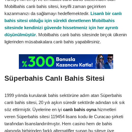
Mobilbahis canlı bahis sitesi, keyifli zaman geçirirken
kazanmanızı da sağlamayı hedeflemektedir.
Lisanlı bir canlı
bahis sitesi olduğu için sürekli denetlenen Mobilbahis
sitesinde kendinizi güvende hissetmeniz için her ayrıntı
düşünülmüştür
. Mobilbahis canlı bahis sitesinde birçok ülkenin
liglerinden müsabakalara canlı bahis yapabilirsiniz.
Süperbahis Canlı Bahis Sitesi
1999 yılında kurularak bahis sektörüne adım atan Süperbahis
canlı bahis sitesi, 20 yılı aşkın süredir sektörde adından sık sık
söz ettirmiştir. Üyelerine en iyi
canlı bahis oyna
hizmetleri
veren Süperbahis sitesi 119454 lisans kodu ile Curacao şirketi
tarafından lisanslandırılmıştır. Hem casino hem de bahis
alanında birbirinden farklı alternatifler sunan bu siteye üye