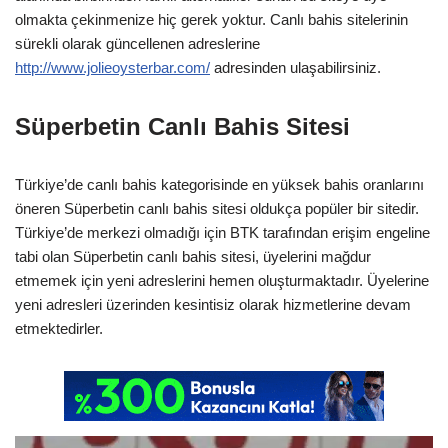
olmakta çekinmenize hiç gerek yoktur. Canlı bahis sitelerinin
sürekli olarak güncellenen adreslerine
http://www.jolieoysterbar.com/
adresinden ulaşabilirsiniz.
Süperbetin Canlı Bahis Sitesi
Türkiye’de canlı bahis kategorisinde en yüksek bahis oranlarını
öneren Süperbetin canlı bahis sitesi oldukça popüler bir sitedir.
Türkiye’de merkezi olmadığı için BTK tarafından erişim engeline
tabi olan Süperbetin canlı bahis sitesi, üyelerini mağdur
etmemek için yeni adreslerini hemen oluşturmaktadır. Üyelerine
yeni adresleri üzerinden kesintisiz olarak hizmetlerine devam
etmektedirler.