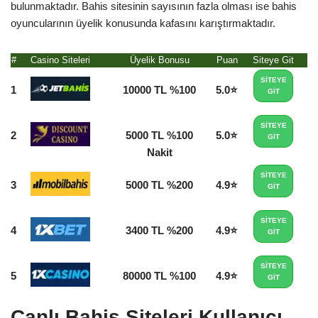
bulunmaktadır. Bahis sitesinin sayısının fazla olması ise bahis
oyuncularının üyelik konusunda kafasını karıştırmaktadır.
#
Casino Siteleri
Üyelik Bonusu
Puan
Siteye Git
SİTEYE
1
10000 TL %100
5.0⭐
GİT
SİTEYE
2
5000 TL %100
5.0⭐
GİT
Nakit
SİTEYE
3
5000 TL %200
4.9⭐
GİT
SİTEYE
4
3400 TL %200
4.9⭐
GİT
SİTEYE
5
80000 TL %100
4.9⭐
GİT
Canlı Bahis Siteleri Kullanıcı