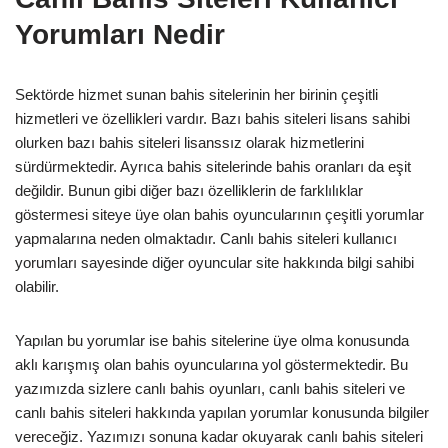
Yorumları Nedir
Sektörde hizmet sunan bahis sitelerinin her birinin çeşitli
hizmetleri ve özellikleri vardır. Bazı bahis siteleri lisans sahibi
olurken bazı bahis siteleri lisanssız olarak hizmetlerini
sürdürmektedir. Ayrıca bahis sitelerinde bahis oranları da eşit
değildir. Bunun gibi diğer bazı özelliklerin de farklılıklar
göstermesi siteye üye olan bahis oyuncularının çeşitli yorumlar
yapmalarına neden olmaktadır. Canlı bahis siteleri kullanıcı
yorumları sayesinde diğer oyuncular site hakkında bilgi sahibi
olabilir.
Yapılan bu yorumlar ise bahis sitelerine üye olma konusunda
aklı karışmış olan bahis oyuncularına yol göstermektedir. Bu
yazımızda sizlere canlı bahis oyunları, canlı bahis siteleri ve
canlı bahis siteleri hakkında yapılan yorumlar konusunda bilgiler
vereceğiz. Yazımızı sonuna kadar okuyarak canlı bahis siteleri