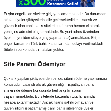
Erişim engeli alan sitelere giriş yapılamamaktadır. Bu durumdan
sıkılan üyeler şikâyetlerini dile getirmektedirler. Lisanslı ve
güvenilir olan canlı bahis siteleri bu duruma hemen el atarak
yeni giriş adresini oluşturmaktadır. Bu yeni adres üzerinden
üyelerin yeniden siteye giriş yapması sağlanmaktadır. Erişim
engeli tamamen Türk bahis kanunlarından dolayı verilmektedir.
Sitelerin bu konuda bir hataları yoktur.
Site Paramı Ödemiyor
Çok sık yapılan şikâyetlerden biri de, sitenin ödeme yapmaması
konusudur. Lisanslı olarak güvenilirliğini ispatlayan bahis
sitelerinde ödeme konusunda herhangi bir sorun
yaşanmamaktadır. Bu sitelerde kazanılan tutarlar anında
hesaba aktarılmaktadır. Ancak lisans sahibi olmayan ve
güvenilirliğini ispatlamamış canlı bahis sitelerinde üyeler