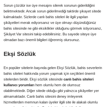
Sorun çözülür ise üye mesajını silerek sorunun giderildiğini
belirtmektedir. Ancak sorun giderilmediği taktirde şikayet sitede
kalmaktadır. Sizlerde canlı bahis siteleri ile ilgili yapılan
şikâyetleri merak ediyorsanız ve üye olmayı düşündüğünüz
bahis sitesinde ne gibi eksiklikler olduğunu görmek istiyorsanız,
Şikâyet Var sitesini takip edebilirsiniz. Bu sayede siteye üye
olmadan bazı önemli bilgileri öğrenmiş olursunuz.
Ekşi Sözlük
En popüler sitelerin başında gelen Ekşi Sözlük, bahis severlerin
bahis siteleri hakkında yorum yapmak için seçtikleri önemli
sitelerden biridir. Ekşi sözlük sitesinde
canlı bahis siteleri
kullanıcı yorumları
hem olumlu hem de olumsuz
olabilmektedir. Diğer sitede olduğu gibi yalnızca şikâyetler yer
almamaktadır. Canlı bahis sitesini deney imleyerek
hizmetlerden memnun kalan üyeler ilgili site ile alakalı olumlu